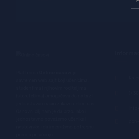
za:
Informac
Platforma
Online časovi
je
Krag
savremen web sajt koji učenicima,
studentima i njihovim roditeljima
(+38
(starateljima) omogućava da na brz i
jednostavan način zakažu online čas.
info
Osnovni cilj nam je da brzo, lako i
jednostavno povežemo učenike i
pon-
nastavnike i da im pružimo potrebnu
pomoć pri učenju.