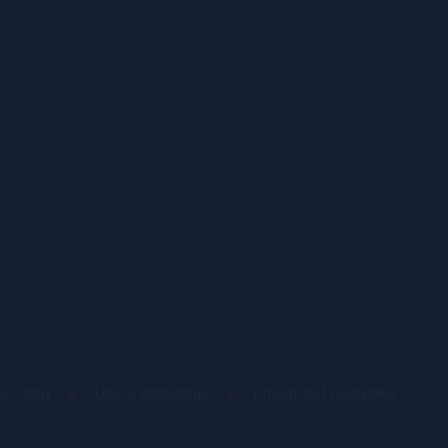
š nalog
Uslovi korišćenja
Privatnost podataka