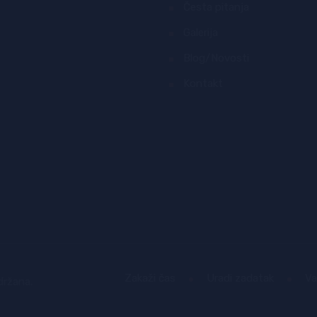
Česta pitanja
Galerija
Blog/Novosti
Kontakt
Zakaži čas
Uradi zadatak
Va
držana.