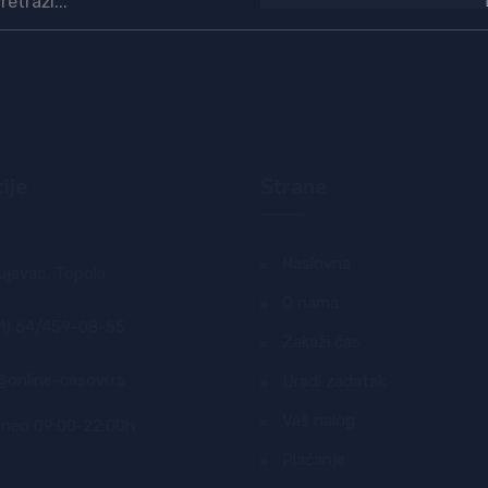
ije
Strane
Naslovna
ujevac, Topola
O nama
1) 64/459-08-55
Zakaži čas
@online-casovi.rs
Uradi zadatak
Vaš nalog
ned 09:00-22:00h
Plaćanje