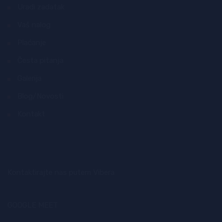
Uradi zadatak
Vaš nalog
Plaćanje
Česta pitanja
Galerija
Blog/Novosti
Kontakt
Kontaktirajte nas putem Vibera
GOOGLE MEET