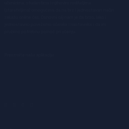
učenicima, studentima i njihovim roditeljima
(starateljima) omogućava da na brz i jednostavan način
zakažu online čas. Osnovni cilj nam je da brzo, lako i
jednostavno povežemo učenike i nastavnike i da im
pružimo potrebnu pomoć pri učenju.
Preuzmite našu aplikaciju