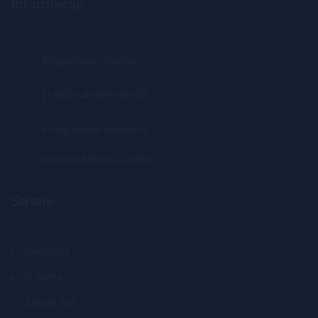
Informacije
Kragujevac, Topola
(+381) 64/459-08-55
info@online-casovi.rs
pon-ned 09:00-22:00h
Strane
Naslovna
O nama
Zakaži čas