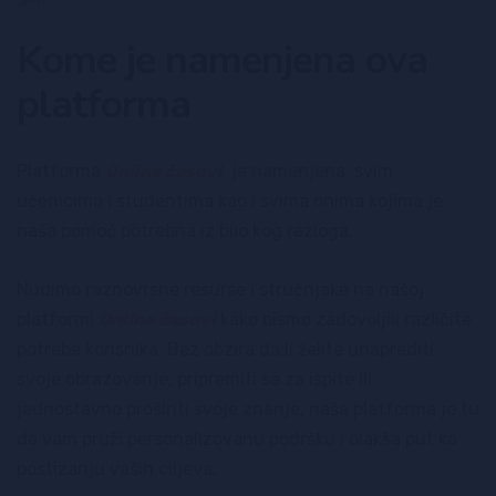
Kome je namenjena ova
platforma
Platforma
Online časovi
je namenjena svim
učenicima i studentima kao i svima onima kojima je
naša pomoć potrebna iz bilo kog razloga.
Nudimo raznovrsne resurse i stručnjake na našoj
platformi
Online časovi
kako bismo zadovoljili različite
potrebe korisnika. Bez obzira da li želite unaprediti
svoje obrazovanje, pripremiti se za ispite ili
jednostavno proširiti svoje znanje, naša platforma je tu
da vam pruži personalizovanu podršku i olakša put ka
postizanju vaših ciljeva.