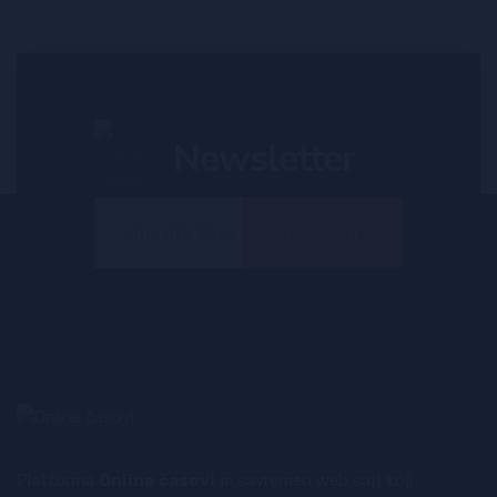
Ivana Rakočević
Diplomirani matematičar
Newsletter
POŠALJI
Platforma
Online časovi
je savremen web sajt koji