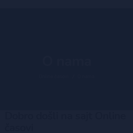
O nama
Online časovi
O nama
Dobro došli na sajt Online
časovi