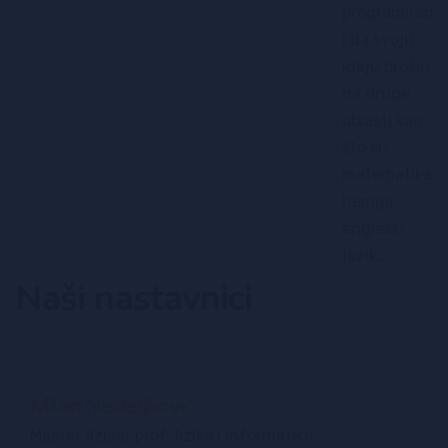
programiranje
i da svoju
ideju proširi
na druge
oblasti kao
što su
matematika,
hemija,
engleski
jezik…
Naši nastavnici
Milan Nedeljković
Master fizičar prof. fizike i informatike