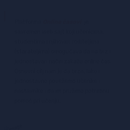
Platforma
Online časovi
je
savremen web sajt koji učenicima,
studentima i njihovim roditeljima
(starateljima) omogućava da na brz i
jednostavan način zakažu online čas.
Osnovni cilj nam je da brzo, lako i
jednostavno povežemo učenike i
nastavnike i da im pružimo potrebnu
pomoć pri učenju.