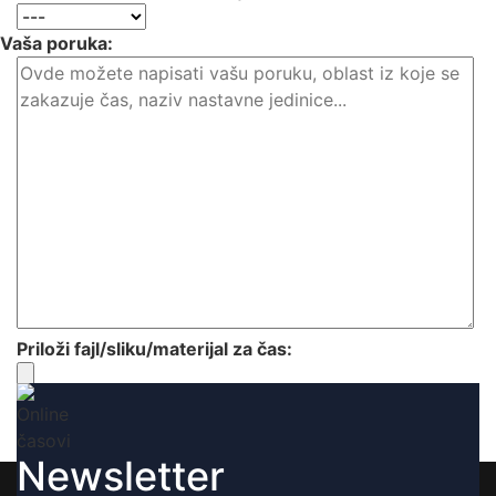
Vaša poruka:
Priloži fajl/sliku/materijal za čas:
Newsletter