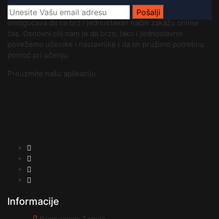
Platforma
Online časovi
je savremen web sajt koji
učenicima, studentima i njihovim roditeljima (starateljima)
Pošalji
omogućava da na brz i jednostavan način zakažu online
čas. Osnovni cilj nam je da brzo, lako i jednostavno
povežemo učenike i nastavnike i da im pružimo potrebnu
pomoć pri učenju.
Preuzmite našu aplikaciju
Informacije
Kragujevac, Topola