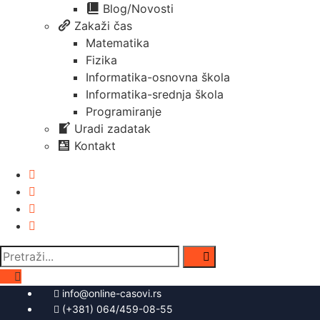
Blog/Novosti
Zakaži čas
Matematika
Fizika
Informatika-osnovna škola
Informatika-srednja škola
Programiranje
Uradi zadatak
Kontakt
Pretraga
za:
info@online-casovi.rs
(+381) 064/459-08-55