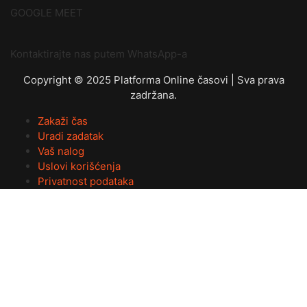
GOOGLE MEET
Kontaktirajte nas putem WhatsApp-a
Copyright © 2025 Platforma Online časovi | Sva prava
zadržana.
Zakaži čas
Uradi zadatak
Vaš nalog
Uslovi korišćenja
Privatnost podataka