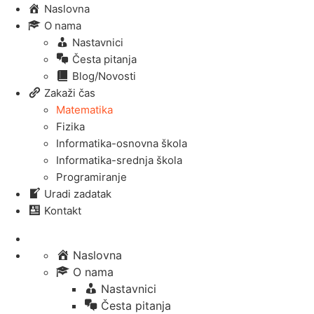
Naslovna
O nama
Nastavnici
Česta pitanja
Blog/Novosti
Zakaži čas
Matematika
Fizika
Informatika-osnovna škola
Informatika-srednja škola
Programiranje
Uradi zadatak
Kontakt
Naslovna
O nama
Nastavnici
Česta pitanja