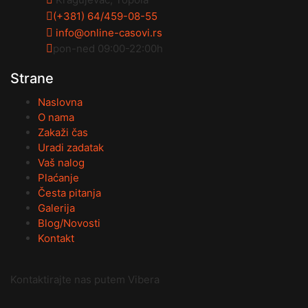
(+381) 64/459-08-55
info@online-casovi.rs
pon-ned 09:00-22:00h
Strane
Naslovna
O nama
Zakaži čas
Uradi zadatak
Vaš nalog
Plaćanje
Česta pitanja
Galerija
Blog/Novosti
Kontakt
Kontaktirajte nas putem Vibera