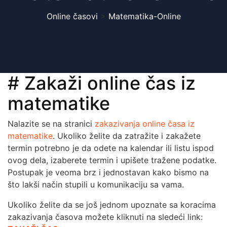
Online časovi
>
Matematika-Online
# Zakaži online čas iz
matematike
Nalazite se na stranici
zakazivanja online časa iz
matematike
. Ukoliko želite da zatražite i zakažete
termin potrebno je da odete na kalendar ili listu ispod
ovog dela, izaberete termin i upišete tražene podatke.
Postupak je veoma brz i jednostavan kako bismo na
što lakši način stupili u komunikaciju sa vama.
Ukoliko želite da se još jednom upoznate sa koracima
zakazivanja časova možete kliknuti na sledeći link: