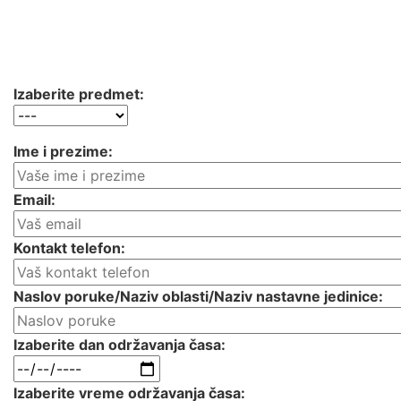
kalendara ne odgovara, možete nam poslati upit, a mi
ćemo u što kraćem roku odgovoriti da li imamo
nastavnika koji je dostupan u traženom terminu.
Izaberite predmet:
Ime i prezime:
Email:
Kontakt telefon:
Naslov poruke/Naziv oblasti/Naziv nastavne jedinice:
Izaberite dan održavanja časa:
Izaberite vreme održavanja časa: