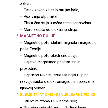
zakon;
– Omov zakon za celo strujno kolo;
– Vezivanje otpornika;
– Električna stuja u tečnostima i gasovima;
– Mere zaštite od elektične struje.
MAGNETNO POLJE
– Magnetno polje stalnih magneta i magnetno
polje Zemlje;
– Magnetno polje električne struje;
– Dejstvo magnetnog polja na strujni
provodnik;
– Doprinos Nikole Tesle i Mihajla Pupina
razvoju nauke o elektromagnetnim pojavama i
njihovoj primeni.
ELEMENTI ATOMSKE I NUKLEARNE FIZIKE
– Struktura atoma i nuklearne sile;
– Prirodna radioaktivnost. Radioaktivno