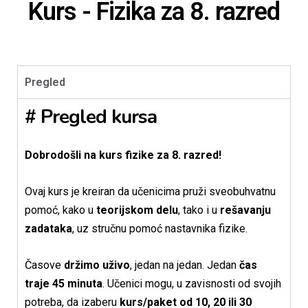
Kurs - Fizika za 8. razred
Pregled
# Pregled kursa
Dobrodošli na kurs fizike za 8. razred!
Ovaj kurs je kreiran da učenicima pruži sveobuhvatnu
pomoć, kako u
teorijskom delu
, tako i u
rešavanju
zadataka
, uz stručnu pomoć nastavnika fizike.
Časove
držimo uživo
, jedan na jedan. Jedan
čas
traje 45 minuta
. Učenici mogu, u zavisnosti od svojih
potreba, da izaberu
kurs/paket od 10, 20 ili 30