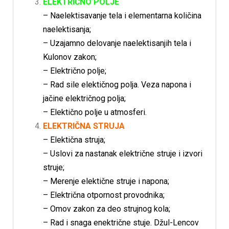
ELEKTRIČNO POLJE
– Naelektisavanje tela i elementarna količina
naelektisanja;
– Uzajamno delovanje naelektisanjih tela i
Kulonov zakon;
– Električno polje;
– Rad sile elektičnog polja. Veza napona i
jačine električnog polja;
– Elektično polje u atmosferi.
ELEKTRIČNA STRUJA
– Elektična struja;
– Uslovi za nastanak električne struje i izvori
struje;
– Merenje elektične struje i napona;
– Električna otpornost provodnika;
– Omov zakon za deo strujnog kola;
– Rad i snaga enektrične stuje. Džul-Lencov