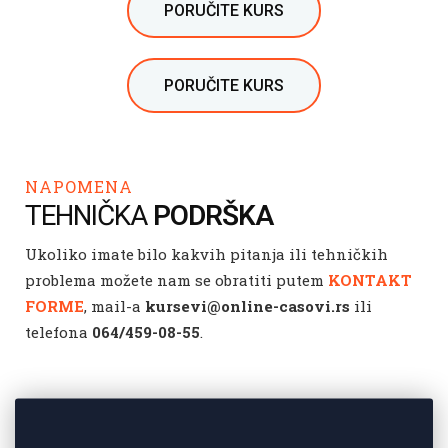
PORUČITE KURS
PORUČITE KURS
NAPOMENA
TEHNIČKA
PODRŠKA
Ukoliko imate bilo kakvih pitanja ili tehničkih
problema možete nam se obratiti putem
KONTAKT
FORME
, mail-a
kursevi@online-casovi.rs
ili
telefona
064/459-08-55
.