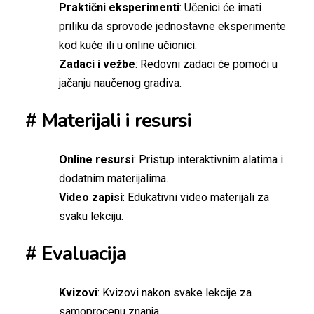
Praktični eksperimenti
: Učenici će imati
priliku da sprovode jednostavne eksperimente
kod kuće ili u online učionici.
Zadaci i vežbe
: Redovni zadaci će pomoći u
jačanju naučenog gradiva.
# Materijali i resursi
Online resursi
: Pristup interaktivnim alatima i
dodatnim materijalima.
Video zapisi
: Edukativni video materijali za
svaku lekciju.
# Evaluacija
Kvizovi
: Kvizovi nakon svake lekcije za
samoprocenu znanja.