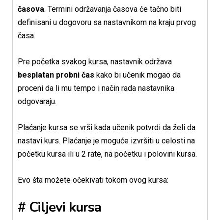
časova
. Termini održavanja časova će tačno biti
definisani u dogovoru sa nastavnikom na kraju prvog
časa.
Pre početka svakog kursa, nastavnik održava
besplatan probni čas
kako bi učenik mogao da
proceni da li mu tempo i način rada nastavnika
odgovaraju.
Plaćanje kursa se vrši kada učenik potvrdi da želi da
nastavi kurs. Plaćanje je moguće izvršiti u celosti na
početku kursa ili u 2 rate, na početku i polovini kursa.
Evo šta možete očekivati tokom ovog kursa:
# Ciljevi kursa