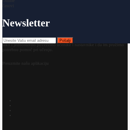
Online časovi programiranja
Online časovi španskog jezika
Online časovi srpskog jezika
Newsletter
Platforma
Online časovi
je savremen web sajt koji učenicima,
studentima i njihovim roditeljima (starateljima) omogućava da na brz
i jednostavan način zakažu online čas. Osnovni cilj nam je da brzo,
Pošalji
lako i jednostavno povežemo učenike i nastavnike i da im pružimo
potrebnu pomoć pri učenju.
Preuzmite našu aplikaciju