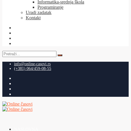
Informatika-srednja škola
Programiranje
Uradi zadatak
Kontakt
Pretraga
za:
info@online-casovi.rs
(+381) 064/459-08-55
NASLOVNA