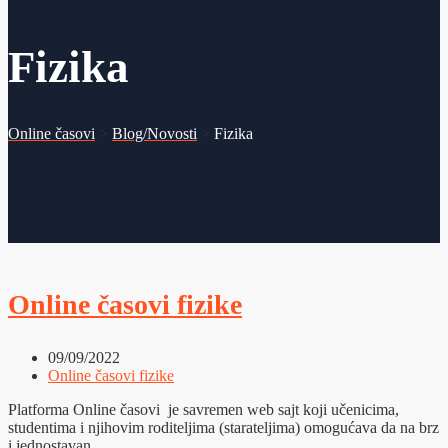
Fizika
Online časovi
>
Blog/Novosti
>
Fizika
Online časovi fizike
09/09/2022
Online časovi fizike
Platforma Online časovi je savremen web sajt koji učenicima,
studentima i njihovim roditeljima (starateljima) omogućava da na brz
i jednostavan...