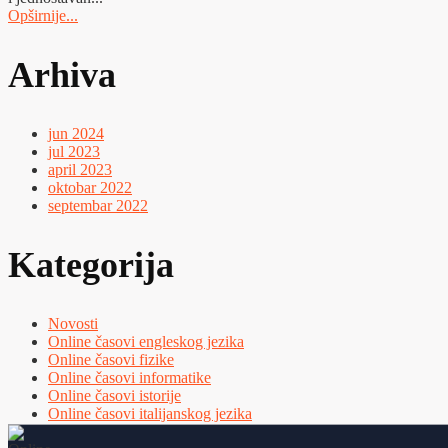
Opširnije...
Arhiva
jun 2024
jul 2023
april 2023
oktobar 2022
septembar 2022
Kategorija
Novosti
Online časovi engleskog jezika
Online časovi fizike
Online časovi informatike
Online časovi istorije
Online časovi italijanskog jezika
Online časovi matematike