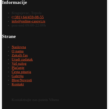
Informacije
Kragujevac, Topola
(+381) 64/459-08-55
info@online-casovi.rs
pon-ned 09:00-22:00h
Strane
Naslovna
O nama
Zakaži čas
Uradi zadatak
Vaš nalog
Plaćanje
Česta pitanja
Galerija
Blog/Novosti
Kontakt
Kontaktirajte nas putem Vibera