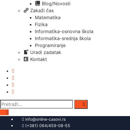
Blog/Novosti
Zakaži čas
Matematika
Fizika
Informatika-osnovna škola
Informatika-srednja škola
Programiranje
Uradi zadatak
Kontakt
Pretraga
za:
info@online-casovi.rs
(+381) 064/459-08-55