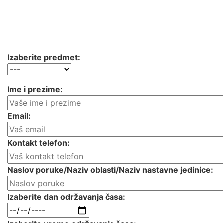
Ukoliko vam nijedan od ponuđenih termina iz
kalendara ne odgovara, možete nam poslati upit, a mi
ćemo u što kraćem roku odgovoriti da li imamo
nastavnika koji je dostupan u traženom terminu.
Izaberite predmet:
Ime i prezime:
Email:
Kontakt telefon:
Naslov poruke/Naziv oblasti/Naziv nastavne jedinice:
Izaberite dan održavanja časa: