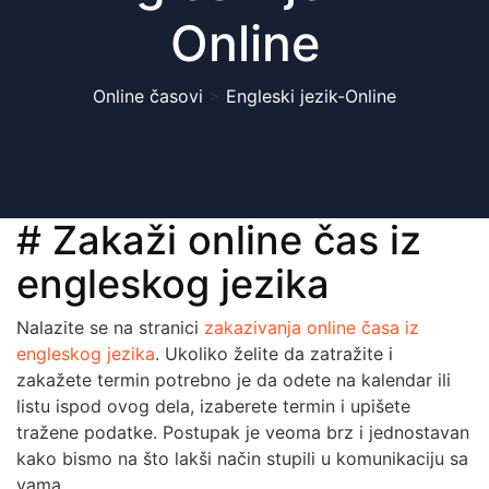
Online
Online časovi
>
Engleski jezik-Online
# Zakaži online čas iz
engleskog jezika
Nalazite se na stranici
zakazivanja online časa iz
engleskog jezika
. Ukoliko želite da zatražite i
zakažete termin potrebno je da odete na kalendar ili
listu ispod ovog dela, izaberete termin i upišete
tražene podatke. Postupak je veoma brz i jednostavan
kako bismo na što lakši način stupili u komunikaciju sa
vama.