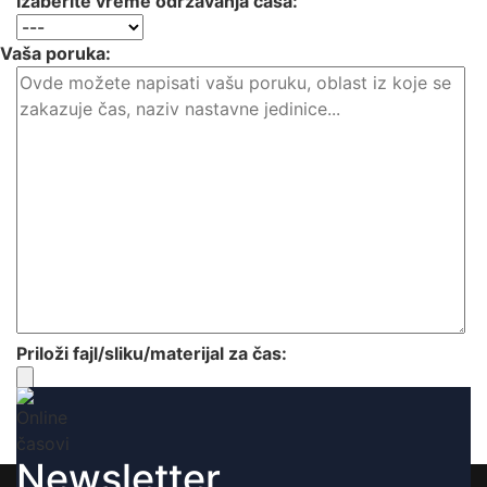
Izaberite vreme održavanja časa:
Vaša poruka:
Priloži fajl/sliku/materijal za čas:
Newsletter