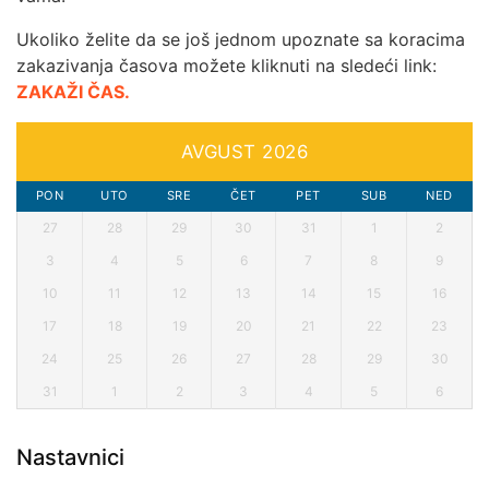
Ukoliko želite da se još jednom upoznate sa koracima
zakazivanja časova možete kliknuti na sledeći link:
ZAKAŽI ČAS.
AVGUST 2026
PON
UTO
SRE
ČET
PET
SUB
NED
27
28
29
30
31
1
2
3
4
5
6
7
8
9
10
11
12
13
14
15
16
17
18
19
20
21
22
23
24
25
26
27
28
29
30
31
1
2
3
4
5
6
Nastavnici