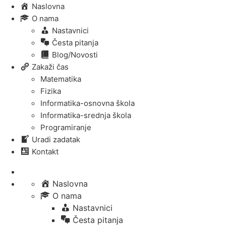
Naslovna
O nama
Nastavnici
Česta pitanja
Blog/Novosti
Zakaži čas
Matematika
Fizika
Informatika-osnovna škola
Informatika-srednja škola
Programiranje
Uradi zadatak
Kontakt
Naslovna
O nama
Nastavnici
Česta pitanja