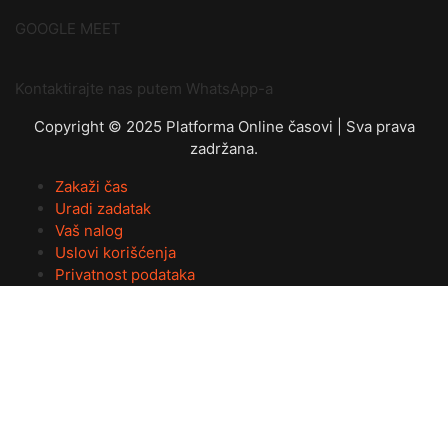
GOOGLE MEET
Kontaktirajte nas putem WhatsApp-a
Copyright © 2025 Platforma Online časovi | Sva prava
zadržana.
Zakaži čas
Uradi zadatak
Vaš nalog
Uslovi korišćenja
Privatnost podataka