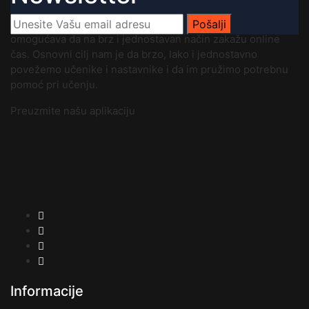
Platforma
Online časovi
je savremen web sajt koji
učenicima, studentima i njihovim roditeljima (starateljima)
Pošalji
omogućava da na brz i jednostavan način zakažu online
čas. Osnovni cilj nam je da brzo, lako i jednostavno
povežemo učenike i nastavnike i da im pružimo potrebnu
pomoć pri učenju.
Preuzmite našu aplikaciju
Informacije