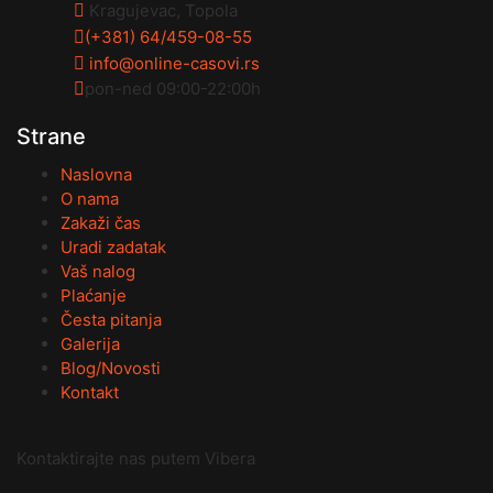
Kragujevac, Topola
(+381) 64/459-08-55
info@online-casovi.rs
pon-ned 09:00-22:00h
Strane
Naslovna
O nama
Zakaži čas
Uradi zadatak
Vaš nalog
Plaćanje
Česta pitanja
Galerija
Blog/Novosti
Kontakt
Kontaktirajte nas putem Vibera