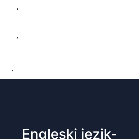
URADI ZADATAK
KONTAKT
Engleski jezik-