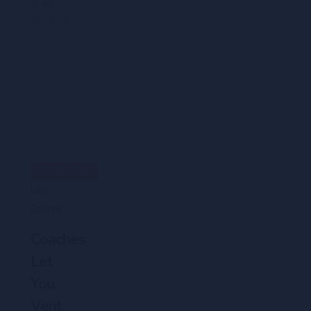
65
(0)
BESPLATNO
Life
Course
Coaches
Let
You
Vent,