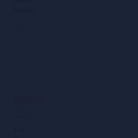
rule of
therapy
42
(0)
BESPLATNO
Life
Course
The