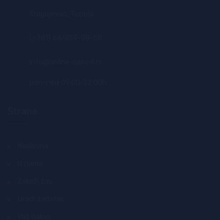
Kragujevac, Topola
(+381) 64/459-08-55
info@online-casovi.rs
pon-ned 09:00-22:00h
Strane
Naslovna
O nama
Zakaži čas
Uradi zadatak
Vaš nalog