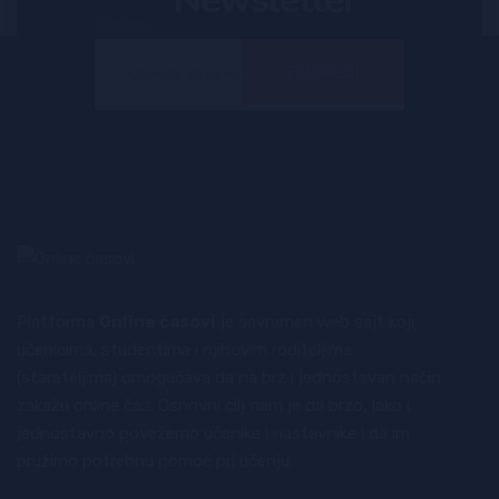
POŠALJI
Platforma
Online časovi
je savremen web sajt koji
učenicima, studentima i njihovim roditeljima
(starateljima) omogućava da na brz i jednostavan način
zakažu online čas. Osnovni cilj nam je da brzo, lako i
jednostavno povežemo učenike i nastavnike i da im
pružimo potrebnu pomoć pri učenju.