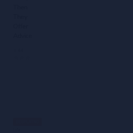
Then
They
Offer
Advice
44
(0)
BESPLATNO
Life