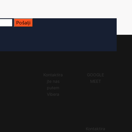
Pošalji
Kontaktira
GOOGLE
jte nas
MEET
putem
Vibera
Kontaktira