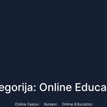
egorija:
Online Educa
Online časovi
>
Kursevi
>
Online Education