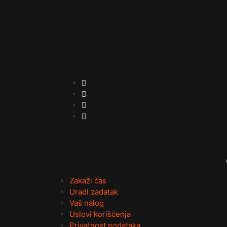
Zakaži čas
Uradi zadatak
Vaš nalog
Uslovi korišćenja
Privatnost podataka