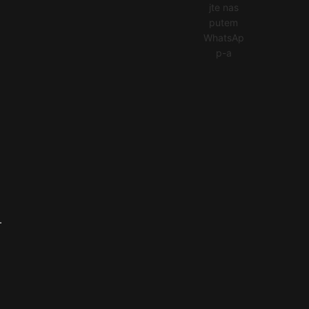
jte nas
putem
WhatsAp
p-a
.