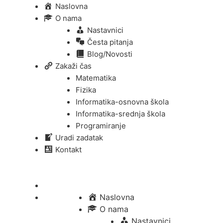
Naslovna
O nama
Nastavnici
Česta pitanja
Blog/Novosti
Zakaži čas
Matematika
Fizika
Informatika-osnovna škola
Informatika-srednja škola
Programiranje
Uradi zadatak
Kontakt
Naslovna
O nama
Nastavnici