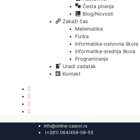
Česta pitanja
Blog/Novosti
Zakaži čas
Matematika
Fizika
Informatika-osnovna škola
Informatika-srednja škola
Programiranje
Uradi zadatak
Kontakt
info@online-casovi.rs
(+381) 064/459-08-55