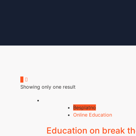
Showing only one result
Besplatno
Online Education
Education on break th