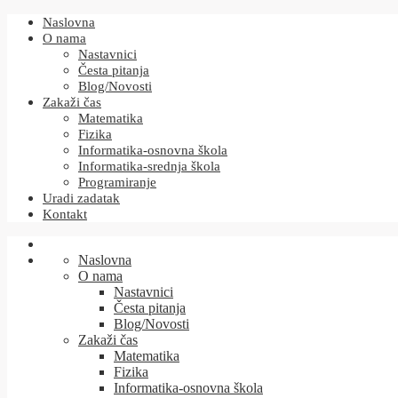
Naslovna
O nama
Nastavnici
Česta pitanja
Blog/Novosti
Zakaži čas
Matematika
Fizika
Informatika-osnovna škola
Informatika-srednja škola
Programiranje
Uradi zadatak
Kontakt
Naslovna
O nama
Nastavnici
Česta pitanja
Blog/Novosti
Zakaži čas
Matematika
Fizika
Informatika-osnovna škola