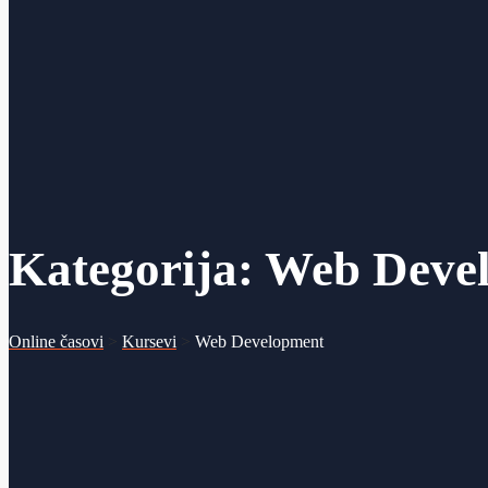
Kategorija:
Web Deve
Online časovi
>
Kursevi
>
Web Development