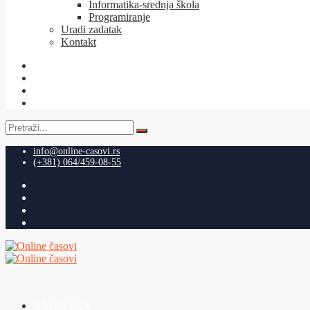
Informatika-srednja škola
Programiranje
Uradi zadatak
Kontakt
Pretraga
za:
info@online-casovi.rs
(+381) 064/459-08-55
NASLOVNA