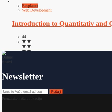
Besplatno
Web Development
Introduction to Quantitativ and 
44
(0)
Newsletter
Platforma
Online časovi
je savremen web sajt koji učenicima, studenti
lako i jednostavno povežemo učenike i nastavnike i da im pružimo po
Pošalji
Preuzmite našu aplikaciju