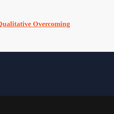
Qualitative Overcoming
ma i njihovim roditeljima (starateljima) omogućava da na brz i jednosta
trebnu pomoć pri učenju.